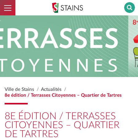
Ouvrir le menu
Stains - Retour à l'accueil
Ville de Stains
Actualités
8e édition / Terrasses Citoyennes – Quartier de Tartres
8E ÉDITION / TERRASSES
CITOYENNES – QUARTIER
DE TARTRES