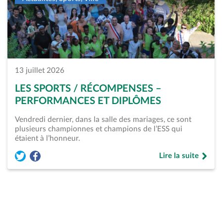
13 juillet 2026
LES SPORTS / RÉCOMPENSES –
PERFORMANCES ET DIPLÔMES
Vendredi dernier, dans la salle des mariages, ce sont
plusieurs championnes et champions de l’ESS qui
étaient à l’honneur.
Lire la suite
Partager l'article « Les Sports / Récompenses &#8211; Perfo
Partager l'article « Les Sports / Récompenses &#8211; 
de « Les Sports /