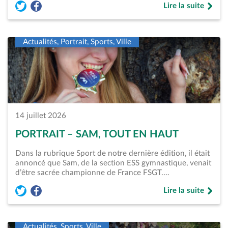
Lire la suite
Partager l'article « Stains-Plage – Une première nocturne pl
Partager l'article « Stains-Plage – Une première nocturn
de « Stains-Plage 
Actualités, Portrait, Sports, Ville
14 juillet 2026
PORTRAIT – SAM, TOUT EN HAUT
Dans la rubrique Sport de notre dernière édition, il était
annoncé que Sam, de la section ESS gymnastique, venait
d’être sacrée championne de France FSGT.…
Lire la suite
Partager l'article « Portrait &#8211; Sam, tout en haut » sur
Partager l'article « Portrait &#8211; Sam, tout en haut 
de « Portrait &#82
Actualités, Sports, Ville