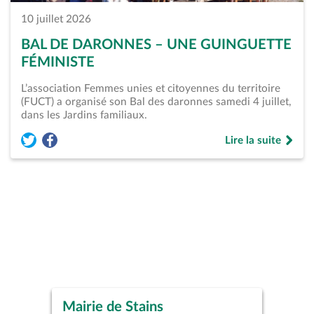
10 juillet 2026
BAL DE DARONNES – UNE GUINGUETTE
FÉMINISTE
L’association Femmes unies et citoyennes du territoire
(FUCT) a organisé son Bal des daronnes samedi 4 juillet,
dans les Jardins familiaux.
Lire la suite
Partager l'article « Bal de daronnes &#8211; Une guinguette 
Partager l'article « Bal de daronnes &#8211; Une guingu
de « Bal de daron
Mairie de Stains
Piscine Municipale René
Studio Théâtre de Stains