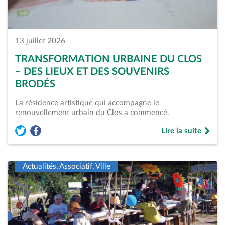
13 juillet 2026
TRANSFORMATION URBAINE DU CLOS
– DES LIEUX ET DES SOUVENIRS
BRODÉS
La résidence artistique qui accompagne le
renouvellement urbain du Clos a commencé.
Lire la suite
Partager l'article « Transformation urbaine du Clos &#8211; 
Partager l'article « Transformation urbaine du Clos &#8
de « Transformati
Actualités, Associatif, Ville