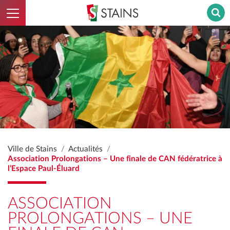
Ouvrir le menu
Stains - Retour à l'accueil
Ville de Stains
Actualités
Association Prolongations – Une finale de CAN fédératrice à
l’Espace Paul-Éluard
ASSOCIATION
PROLONGATIONS – UNE