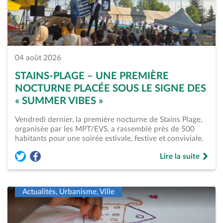
04 août 2026
STAINS-PLAGE – UNE PREMIÈRE
NOCTURNE PLACÉE SOUS LE SIGNE DES
« SUMMER VIBES »
Vendredi dernier, la première nocturne de Stains Plage,
organisée par les MPT/EVS, a rassemblé près de 500
habitants pour une soirée estivale, festive et conviviale.
Lire la suite
Partager l'article « Stains-Plage – Une première nocturne pl
Partager l'article « Stains-Plage – Une première nocturn
de « Stains-Plage 
Actualités, Urbanisme, Ville