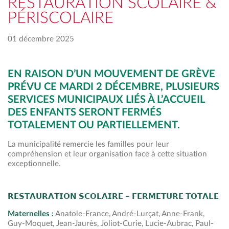
RESTAURATION SCOLAIRE &
PÉRISCOLAIRE
01 décembre 2025
EN RAISON D’UN MOUVEMENT DE GRÈVE
PRÉVU CE MARDI 2 DÉCEMBRE, PLUSIEURS
SERVICES MUNICIPAUX LIÉS À L’ACCUEIL
DES ENFANTS SERONT FERMÉS
TOTALEMENT OU PARTIELLEMENT.
La municipalité remercie les familles pour leur
compréhension et leur organisation face à cette situation
exceptionnelle.
𝗥𝗘𝗦𝗧𝗔𝗨𝗥𝗔𝗧𝗜𝗢𝗡 𝗦𝗖𝗢𝗟𝗔𝗜𝗥𝗘 – 𝗙𝗘𝗥𝗠𝗘𝗧𝗨𝗥𝗘 𝗧𝗢𝗧𝗔𝗟𝗘
Maternelles :
Anatole-France, André-Lurçat, Anne-Frank,
Guy-Moquet, Jean-Jaurès, Joliot-Curie, Lucie-Aubrac, Paul-