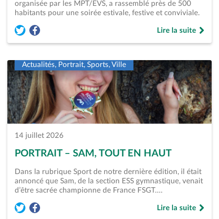
organisée par les MPT/EVS, a rassemblé près de 500
habitants pour une soirée estivale, festive et conviviale.
Lire la suite
Partager l'article « Stains-Plage – Une première nocturne pl
Partager l'article « Stains-Plage – Une première nocturn
de « Stains-Plage 
Actualités, Portrait, Sports, Ville
14 juillet 2026
PORTRAIT – SAM, TOUT EN HAUT
Dans la rubrique Sport de notre dernière édition, il était
annoncé que Sam, de la section ESS gymnastique, venait
d’être sacrée championne de France FSGT.…
Lire la suite
Partager l'article « Portrait &#8211; Sam, tout en haut » sur
Partager l'article « Portrait &#8211; Sam, tout en haut 
de « Portrait &#82