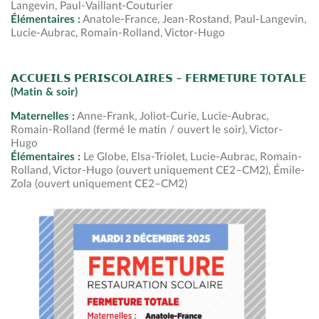
Langevin, Paul-Vaillant-Couturier
Élémentaires :
Anatole-France, Jean-Rostand, Paul-Langevin,
Lucie-Aubrac, Romain-Rolland, Victor-Hugo
𝗔𝗖𝗖𝗨𝗘𝗜𝗟𝗦 𝗣𝗘́𝗥𝗜𝗦𝗖𝗢𝗟𝗔𝗜𝗥𝗘𝗦 – 𝗙𝗘𝗥𝗠𝗘𝗧𝗨𝗥𝗘 𝗧𝗢𝗧𝗔𝗟𝗘
(Matin & soir)
Maternelles :
Anne-Frank, Joliot-Curie, Lucie-Aubrac,
Romain-Rolland (fermé le matin / ouvert le soir), Victor-
Hugo
Élémentaires :
Le Globe, Elsa-Triolet, Lucie-Aubrac, Romain-
Rolland, Victor-Hugo (ouvert uniquement CE2–CM2), Émile-
Zola (ouvert uniquement CE2–CM2)