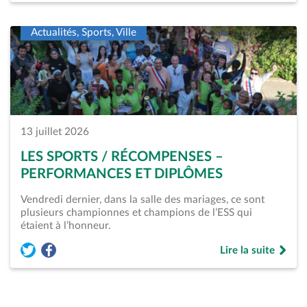
Actualités, Sports, Ville
13 juillet 2026
LES SPORTS / RÉCOMPENSES –
PERFORMANCES ET DIPLÔMES
Vendredi dernier, dans la salle des mariages, ce sont
plusieurs championnes et champions de l’ESS qui
étaient à l’honneur.
Lire la suite
Partager l'article « Les Sports / Récompenses &#8211; Perfo
Partager l'article « Les Sports / Récompenses &#8211; 
de « Les Sports /