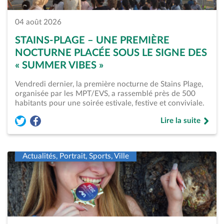
04 août 2026
STAINS-PLAGE – UNE PREMIÈRE
NOCTURNE PLACÉE SOUS LE SIGNE DES
« SUMMER VIBES »
Vendredi dernier, la première nocturne de Stains Plage,
organisée par les MPT/EVS, a rassemblé près de 500
habitants pour une soirée estivale, festive et conviviale.
Lire la suite
Partager l'article « Stains-Plage – Une première nocturne pl
Partager l'article « Stains-Plage – Une première nocturn
de « Stains-Plage 
Actualités, Portrait, Sports, Ville