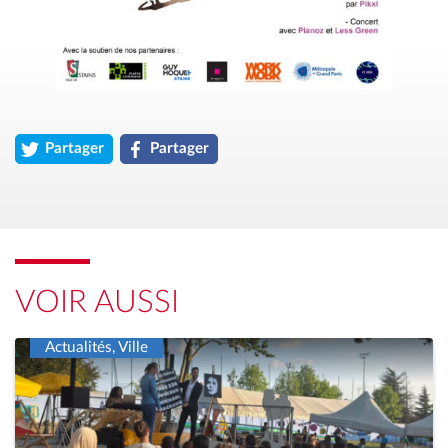
Partager
Partager
l'article « Lez&rsquo;arts Nocturnes &#8211; Konte Rast fait n
l'article « Lez&rsquo;arts Nocturnes &#8211; K
VOIR AUSSI
Actualités, Ville