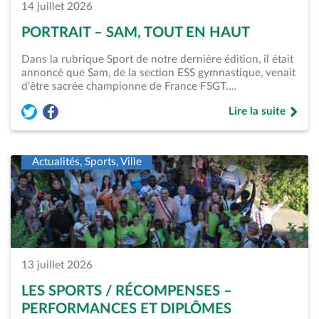
14 juillet 2026
PORTRAIT – SAM, TOUT EN HAUT
Dans la rubrique Sport de notre dernière édition, il était
annoncé que Sam, de la section ESS gymnastique, venait
d’être sacrée championne de France FSGT.…
Lire la suite
Partager l'article « Portrait &#8211; Sam, tout en haut » sur
Partager l'article « Portrait &#8211; Sam, tout en haut 
de « Portrait &#82
Actualités, Sports, Ville
13 juillet 2026
LES SPORTS / RÉCOMPENSES –
PERFORMANCES ET DIPLÔMES