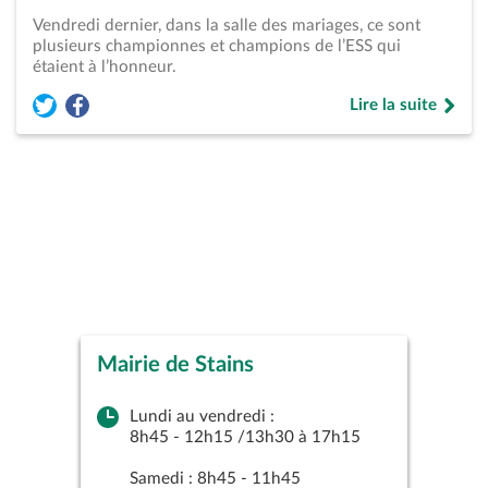
Vendredi dernier, dans la salle des mariages, ce sont
plusieurs championnes et champions de l’ESS qui
étaient à l’honneur.
Lire la suite
Partager l'article « Les Sports / Récompenses &#8211; Perfo
Partager l'article « Les Sports / Récompenses &#8211; 
de « Les Sports /
Mairie de Stains
Piscine Municipale René
Studio Théâtre de Stains
ROUSSEAU
Lundi au vendredi :
19 Rue Carnot, 93240 Stains
8h45 - 12h15 /13h30 à 17h15
lundi Fermé
Studio théatre
mardi 14:30–17:30
Samedi : 8h45 - 11h45
mercredi 00:00–12:00, 14:30–