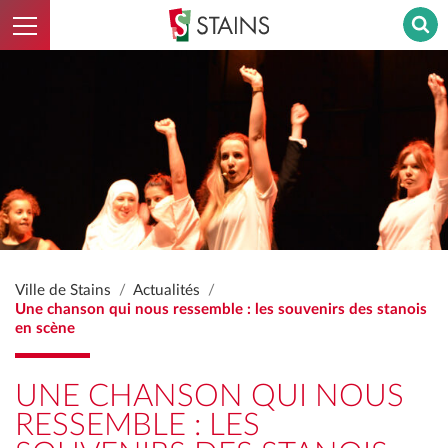
Ouvrir le menu
Stains - Retour à l'accueil
Ville de Stains
Actualités
Une chanson qui nous ressemble : les souvenirs des stanois
en scène
UNE CHANSON QUI NOUS
RESSEMBLE : LES