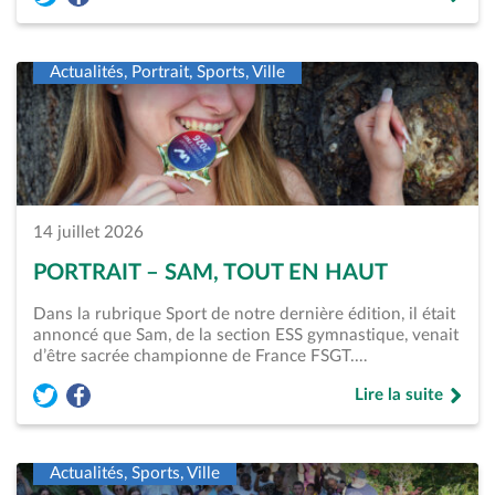
Partager l'article « Stains-Plage – Une première nocturne pl
Partager l'article « Stains-Plage – Une première nocturn
de « Stains-Plage 
Actualités, Portrait, Sports, Ville
14 juillet 2026
PORTRAIT – SAM, TOUT EN HAUT
Dans la rubrique Sport de notre dernière édition, il était
annoncé que Sam, de la section ESS gymnastique, venait
d’être sacrée championne de France FSGT.…
Lire la suite
Partager l'article « Portrait &#8211; Sam, tout en haut » sur
Partager l'article « Portrait &#8211; Sam, tout en haut 
de « Portrait &#82
Actualités, Sports, Ville