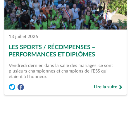
13 juillet 2026
LES SPORTS / RÉCOMPENSES –
PERFORMANCES ET DIPLÔMES
Vendredi dernier, dans la salle des mariages, ce sont
plusieurs championnes et champions de l’ESS qui
étaient à l’honneur.
Lire la suite
Partager l'article « Les Sports / Récompenses &#8211; Perfo
Partager l'article « Les Sports / Récompenses &#8211; 
de « Les Sports /