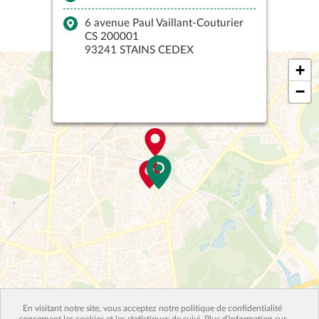
vendredi 14:30–17:30
6 avenue Paul Vaillant-Couturier
samedi 13:30–18:30
CS 200001
dimanche 09:00–12:00
93241 STAINS CEDEX
+
−
Piscine Municipale René ROUSSEAU
Studio Théâtre de Stains
Mairie de Stains
Leaflet
|
données ©
OpenStreetMap
/ODbL - rendu
OSM France
En visitant notre site, vous acceptez notre politique de confidentialité