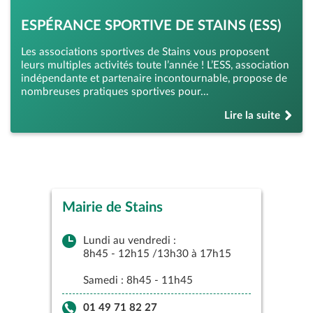
ESPÉRANCE SPORTIVE DE STAINS (ESS)
Les associations sportives de Stains vous proposent
leurs multiples activités toute l’année ! L’ESS, association
indépendante et partenaire incontournable, propose de
nombreuses pratiques sportives pour…
Lire la suite
de « Espérance Spo
Mairie de Stains
Piscine Municipale René
Studio Théâtre de Stains
ROUSSEAU
Lundi au vendredi :
19 Rue Carnot, 93240 Stains
8h45 - 12h15 /13h30 à 17h15
lundi Fermé
Studio théatre
mardi 14:30–17:30
Samedi : 8h45 - 11h45
mercredi 00:00–12:00, 14:30–
01 48 23 06 61
17:30
01 49 71 82 27
jeudi 14:30–17:30