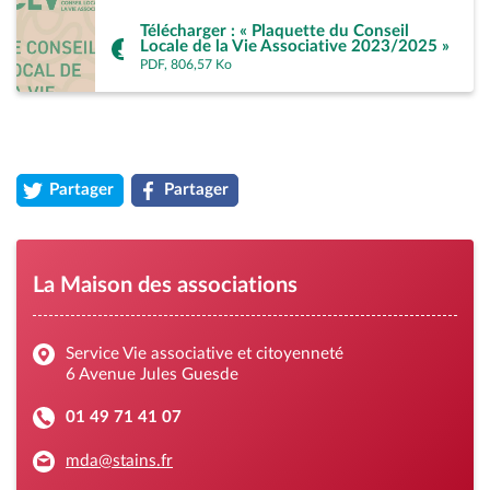
Télécharger : « Plaquette du Conseil
Locale de la Vie Associative 2023/2025 »
PDF, 806,57 Ko
Partager
Partager
la page « La maison des associations » sur twitter (ouvre un n
la page « La maison des associations » sur fac
La Maison des associations
Service Vie associative et citoyenneté
6 Avenue Jules Guesde
01 49 71 41 07
mda@stains.fr