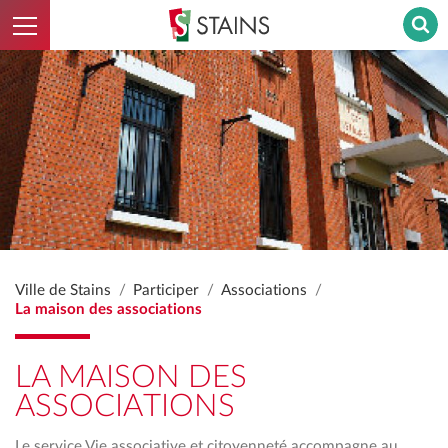
Ouvrir le menu
Stains - Retour à l'accueil
Ville de Stains
Participer
Associations
La maison des associations
LA MAISON DES
ASSOCIATIONS
Le service Vie associative et citoyenneté accompagne au