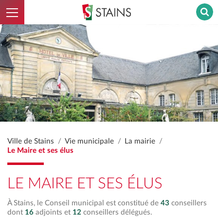
Ouvrir le menu
Stains - Retour à l'accueil
Ville de Stains
Vie municipale
La mairie
Le Maire et ses élus
LE MAIRE ET SES ÉLUS
À Stains, le Conseil municipal est constitué de
43
conseillers
dont
16
adjoints et
12
conseillers délégués.