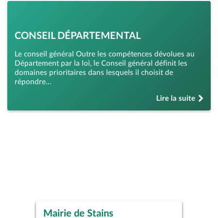
CONSEIL DÉPARTEMENTAL
Le conseil général Outre les compétences dévolues au
Département par la loi, le Conseil général définit les
domaines prioritaires dans lesquels il choisit de
répondre…
Lire la suite
de « Conseil dépa
Mairie de Stains
Piscine Municipale René
Studio Théâtre de Stains