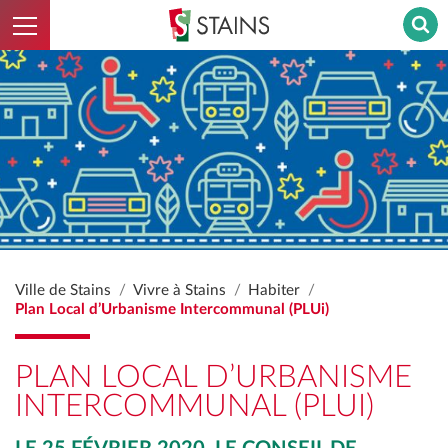
Ouvrir le menu
Stains - Retour à l'accueil
Ville de Stains
Vivre à Stains
Habiter
Plan Local d’Urbanisme Intercommunal (PLUi)
PLAN LOCAL D’URBANISME
INTERCOMMUNAL (PLUI)