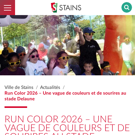
Ouvrir le menu
Stains - Retour à l'accueil
Ville de Stains
Actualités
Run Color 2026 – Une vague de couleurs et de sourires au
stade Delaune
RUN COLOR 2026 – UNE
VAGUE DE COULEURS ET DE