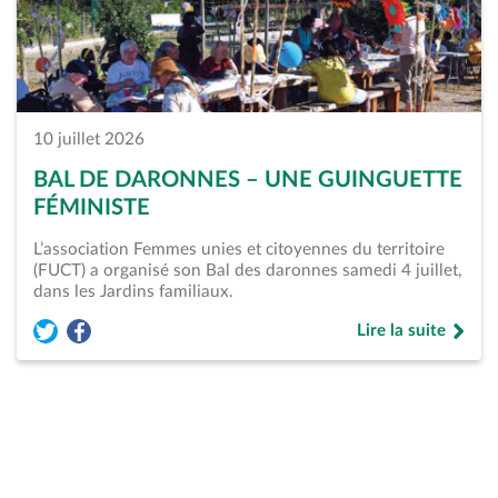
10 juillet 2026
BAL DE DARONNES – UNE GUINGUETTE
FÉMINISTE
L’association Femmes unies et citoyennes du territoire
(FUCT) a organisé son Bal des daronnes samedi 4 juillet,
dans les Jardins familiaux.
Lire la suite
Partager l'article « Bal de daronnes &#8211; Une guinguette 
Partager l'article « Bal de daronnes &#8211; Une guingu
de « Bal de daron