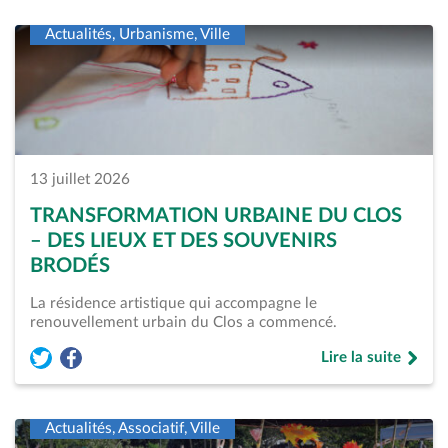
Actualités, Urbanisme, Ville
13 juillet 2026
TRANSFORMATION URBAINE DU CLOS
– DES LIEUX ET DES SOUVENIRS
BRODÉS
La résidence artistique qui accompagne le
renouvellement urbain du Clos a commencé.
Lire la suite
Partager l'article « Transformation urbaine du Clos &#8211; 
Partager l'article « Transformation urbaine du Clos &#8
de « Transformati
Actualités, Associatif, Ville