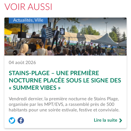
VOIR AUSSI
Actualités, Ville
04 août 2026
STAINS-PLAGE – UNE PREMIÈRE
NOCTURNE PLACÉE SOUS LE SIGNE DES
« SUMMER VIBES »
Vendredi dernier, la première nocturne de Stains Plage,
organisée par les MPT/EVS, a rassemblé près de 500
habitants pour une soirée estivale, festive et conviviale.
Lire la suite
Partager l'article « Stains-Plage – Une première nocturne pl
Partager l'article « Stains-Plage – Une première nocturn
de « Stains-Plage 