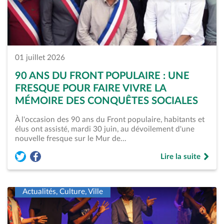
01 juillet 2026
90 ANS DU FRONT POPULAIRE : UNE
FRESQUE POUR FAIRE VIVRE LA
MÉMOIRE DES CONQUÊTES SOCIALES
À l'occasion des 90 ans du Front populaire, habitants et
élus ont assisté, mardi 30 juin, au dévoilement d'une
nouvelle fresque sur le Mur de…
Lire la suite
Partager l'article « 90 ans du Front populaire : une fresque 
Partager l'article « 90 ans du Front populaire : une fre
de « 90 ans du Fro
Actualités, Culture, Ville