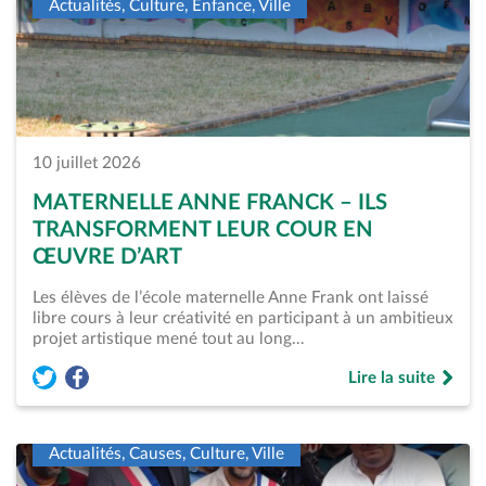
Actualités, Culture, Enfance, Ville
10 juillet 2026
MATERNELLE ANNE FRANCK – ILS
TRANSFORMENT LEUR COUR EN
ŒUVRE D’ART
Les élèves de l’école maternelle Anne Frank ont laissé
libre cours à leur créativité en participant à un ambitieux
projet artistique mené tout au long…
Lire la suite
Partager l'article « Maternelle Anne Franck &#8211; Ils tran
Partager l'article « Maternelle Anne Franck &#8211; Ils 
de « Maternelle An
Actualités, Causes, Culture, Ville