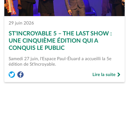
29 juin 2026
ST’INCROYABLE 5 – THE LAST SHOW :
UNE CINQUIÈME ÉDITION QUI A
CONQUIS LE PUBLIC
Samedi 27 juin, l'Espace Paul-Éluard a accueilli la 5e
édition de St'Incroyable.
Lire la suite
Partager l'article « St’Incroyable 5 – The Last Show : une cin
Partager l'article « St’Incroyable 5 – The Last Show : un
de « St’Incroyable