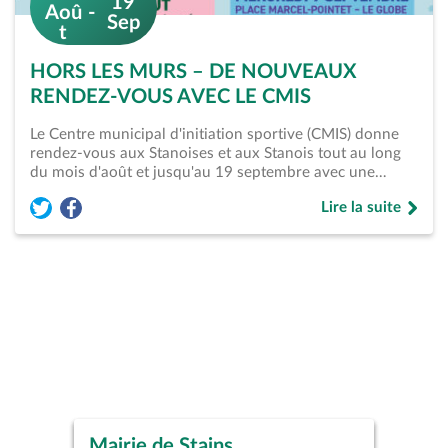
19
Aoû
Sep
t
HORS LES MURS – DE NOUVEAUX
RENDEZ-VOUS AVEC LE CMIS
Le Centre municipal d'initiation sportive (CMIS) donne
rendez-vous aux Stanoises et aux Stanois tout au long
du mois d'août et jusqu'au 19 septembre avec une…
Lire la suite
Partager l'événement « Hors les murs – De nouveaux rendez-
Partager l'événement « Hors les murs – De nouveaux ren
de « Hors les mur
Mairie de Stains
Piscine Municipale René
Studio Théâtre de Stains