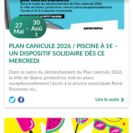
30
27
Aoû
Mai
t
PLAN CANICULE 2026 / PISCINE À 1€ –
UN DISPOSITIF SOLIDAIRE DÈS CE
MERCREDI
Dans le cadre du déclenchement du Plan canicule 2026,
la Ville de Stains, protectrice, met en place
exceptionnellement l’accès à la piscine municipale René-
Rousseau au…
Lire la suite
Partager l'événement « Plan Canicule 2026 / Piscine à 1€ &#8
Partager l'événement « Plan Canicule 2026 / Piscine à 1
de « Plan Canicule