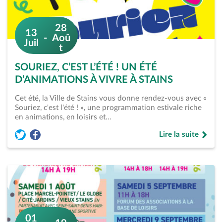
28
13
Aoû
Juil
t
SOURIEZ, C’EST L’ÉTÉ ! UN ÉTÉ
D’ANIMATIONS À VIVRE À STAINS
Cet été, la Ville de Stains vous donne rendez-vous avec «
Souriez, c'est l'été ! », une programmation estivale riche
en animations, en loisirs et…
Lire la suite
Partager l'événement « Souriez, c&rsquo;est l&rsquo;été ! Un
Partager l'événement « Souriez, c&rsquo;est l&rsquo;été
de « Souriez, c&rs
01