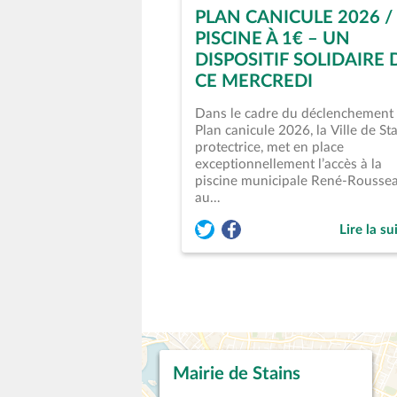
PLAN CANICULE 2026 /
PISCINE À 1€ – UN
DISPOSITIF SOLIDAIRE 
CE MERCREDI
Dans le cadre du déclenchement
Plan canicule 2026, la Ville de Sta
protectrice, met en place
exceptionnellement l’accès à la
piscine municipale René-Rousse
au…
Lire la su
Partager l'événement « Plan Cani
Partager l'événement « Plan 
de « Plan
Mairie de Stains
Piscine Municipale
Studio Théâtre de
René ROUSSEAU
Stains