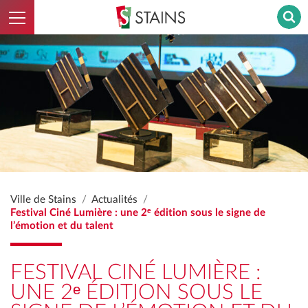
Ouvrir le menu
Stains - Retour à l'accueil
Ville de Stains
Actualités
Festival Ciné Lumière : une 2ᵉ édition sous le signe de
l’émotion et du talent
FESTIVAL CINÉ LUMIÈRE :
UNE 2ᵉ ÉDITION SOUS LE