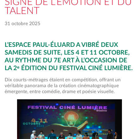
SIGNE DE L’ÉMOTION ET DU
TALENT
31 octobre 2025
L’ESPACE PAUL-ÉLUARD A VIBRÉ DEUX
SAMEDIS DE SUITE, LES 4 ET 11 OCTOBRE,
AU RYTHME DU 7E ART À L’OCCASION DE
LA 2ᵉ ÉDITION DU FESTIVAL CINÉ LUMIÈRE.
Dix courts-métrages étaient en compétition, offrant un
véritable panorama de la création cinématographique
émergente, entre comédie, drame et poésie visuelle.