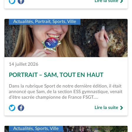
Lire la suite
Partager l'article « Stains-Plage – Une première nocturne pl
Partager l'article « Stains-Plage – Une première nocturn
de « Stains-Plage 
Actualités, Portrait, Sports, Ville
14 juillet 2026
PORTRAIT – SAM, TOUT EN HAUT
Dans la rubrique Sport de notre dernière édition, il était
annoncé que Sam, de la section ESS gymnastique, venait
d’être sacrée championne de France FSGT.…
Lire la suite
Partager l'article « Portrait &#8211; Sam, tout en haut » sur
Partager l'article « Portrait &#8211; Sam, tout en haut 
de « Portrait &#82
Actualités, Sports, Ville