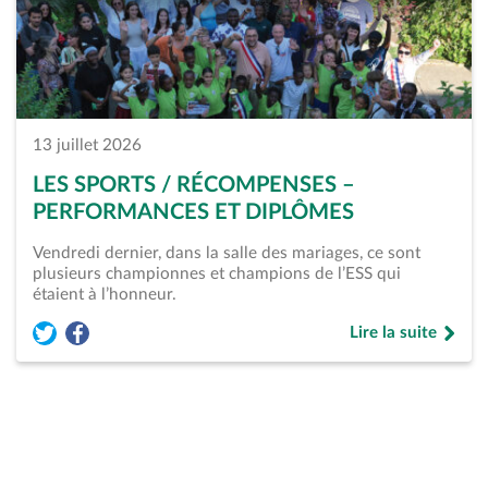
13 juillet 2026
LES SPORTS / RÉCOMPENSES –
PERFORMANCES ET DIPLÔMES
Vendredi dernier, dans la salle des mariages, ce sont
plusieurs championnes et champions de l’ESS qui
étaient à l’honneur.
Lire la suite
Partager l'article « Les Sports / Récompenses &#8211; Perfo
Partager l'article « Les Sports / Récompenses &#8211; 
de « Les Sports /