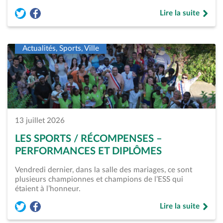
Lire la suite
Partager l'article « Portrait &#8211; Sam, tout en haut » sur
Partager l'article « Portrait &#8211; Sam, tout en haut 
de « Portrait &#82
Actualités, Sports, Ville
13 juillet 2026
LES SPORTS / RÉCOMPENSES –
PERFORMANCES ET DIPLÔMES
Vendredi dernier, dans la salle des mariages, ce sont
plusieurs championnes et champions de l’ESS qui
étaient à l’honneur.
Lire la suite
Partager l'article « Les Sports / Récompenses &#8211; Perfo
Partager l'article « Les Sports / Récompenses &#8211; 
de « Les Sports /