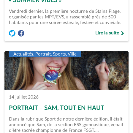
« SUMMER VIBES »
Vendredi dernier, la première nocturne de Stains Plage,
organisée par les MPT/EVS, a rassemblé près de 500
habitants pour une soirée estivale, festive et conviviale.
Lire la suite
Partager l'article « Stains-Plage – Une première nocturne pl
Partager l'article « Stains-Plage – Une première nocturn
de « Stains-Plage 
Actualités, Portrait, Sports, Ville
14 juillet 2026
PORTRAIT – SAM, TOUT EN HAUT
Dans la rubrique Sport de notre dernière édition, il était
annoncé que Sam, de la section ESS gymnastique, venait
d’être sacrée championne de France FSGT.…