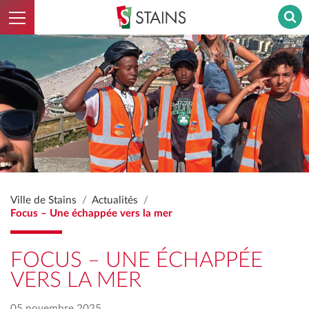
Ouvrir le menu
Stains - Retour à l'accueil
Ville de Stains
Actualités
Focus – Une échappée vers la mer
FOCUS – UNE ÉCHAPPÉE
VERS LA MER
05 novembre 2025