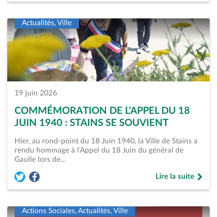
Actualités, Ville
19 juin 2026
COMMÉMORATION DE L’APPEL DU 18
JUIN 1940 : STAINS SE SOUVIENT
Hier, au rond-point du 18 Juin 1940, la Ville de Stains a
rendu hommage à l’Appel du 18 Juin du général de
Gaulle lors de…
Lire la suite
Partager l'article « Commémoration de l’Appel du 18 Juin 194
Partager l'article « Commémoration de l’Appel du 18 Jui
de « Commémoratio
Actions Sociales, Actualités, Ville