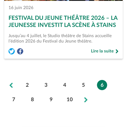
16 juin 2026
FESTIVAL DU JEUNE THÉÂTRE 2026 – LA
JEUNESSE INVESTIT LA SCÈNE À STAINS
Jusqu’au 4 juillet, le Studio théâtre de Stains accueille
l’édition 2026 du Festival du Jeune théâtre.
Lire la suite
Partager l'article « Festival du Jeune Théâtre 2026 &#8211; L
Partager l'article « Festival du Jeune Théâtre 2026 &#82
de « Festival du J
2
3
4
5
6
7
8
9
10