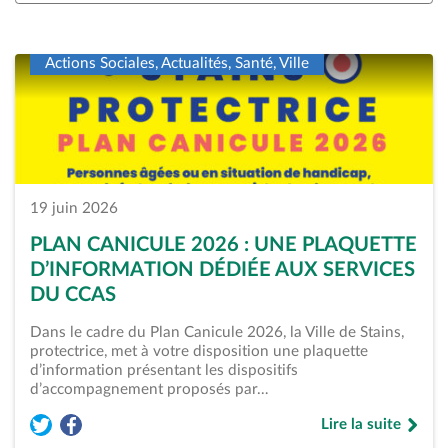
OK
Actions Sociales, Actualités, Santé, Ville
19 juin 2026
PLAN CANICULE 2026 : UNE PLAQUETTE
D’INFORMATION DÉDIÉE AUX SERVICES
DU CCAS
Dans le cadre du Plan Canicule 2026, la Ville de Stains,
protectrice, met à votre disposition une plaquette
d’information présentant les dispositifs
d’accompagnement proposés par…
Lire la suite
Partager l'article « Plan Canicule 2026 : une plaquette d’in
Partager l'article « Plan Canicule 2026 : une plaquette
de « Plan Canicule