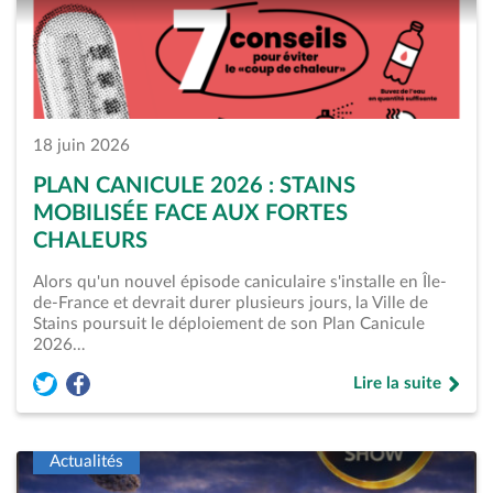
18 juin 2026
PLAN CANICULE 2026 : STAINS
MOBILISÉE FACE AUX FORTES
CHALEURS
Alors qu'un nouvel épisode caniculaire s'installe en Île-
de-France et devrait durer plusieurs jours, la Ville de
Stains poursuit le déploiement de son Plan Canicule
2026…
Lire la suite
Partager l'article « Plan Canicule 2026 : Stains mobilisée fac
Partager l'article « Plan Canicule 2026 : Stains mobilisé
de « Plan Canicule
Actualités