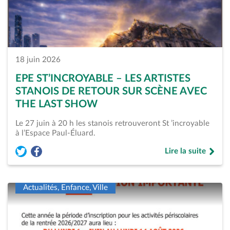
18 juin 2026
EPE ST’INCROYABLE – LES ARTISTES
STANOIS DE RETOUR SUR SCÈNE AVEC
THE LAST SHOW
Le 27 juin à 20 h les stanois retrouveront St ’incroyable
à l’Espace Paul-Éluard.
Lire la suite
Partager l'article « EPE St’incroyable &#8211; Les artistes s
Partager l'article « EPE St’incroyable &#8211; Les artis
de « EPE St’incroy
Actualités, Enfance, Ville