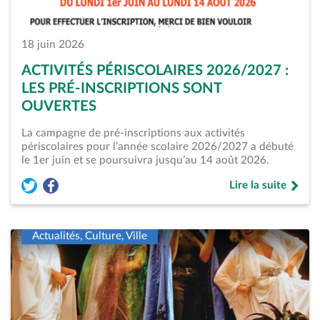
18 juin 2026
ACTIVITÉS PÉRISCOLAIRES 2026/2027 :
LES PRÉ-INSCRIPTIONS SONT
OUVERTES
La campagne de pré-inscriptions aux activités
périscolaires pour l’année scolaire 2026/2027 a débuté
le 1er juin et se poursuivra jusqu’au 14 août 2026.
Lire la suite
Partager l'article « Activités périscolaires 2026/2027 : les p
Partager l'article « Activités périscolaires 2026/2027 : 
de « Activités pér
Actualités, Culture, Ville