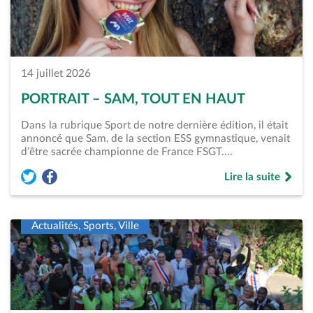
14 juillet 2026
PORTRAIT – SAM, TOUT EN HAUT
Dans la rubrique Sport de notre dernière édition, il était
annoncé que Sam, de la section ESS gymnastique, venait
d’être sacrée championne de France FSGT.…
Lire la suite
Partager l'article « Portrait &#8211; Sam, tout en haut » sur
Partager l'article « Portrait &#8211; Sam, tout en haut 
de « Portrait &#82
Actualités, Sports, Ville