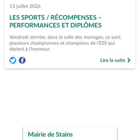
13 juillet 2026
LES SPORTS / RÉCOMPENSES –
PERFORMANCES ET DIPLÔMES
Vendredi dernier, dans la salle des mariages, ce sont
plusieurs championnes et champions de l’ESS qui
étaient à l’honneur.
Lire la suite
Partager l'article « Les Sports / Récompenses &#8211; Perfo
Partager l'article « Les Sports / Récompenses &#8211; 
de « Les Sports /
Mairie de Stains
Piscine Municipale René
Studio Théâtre de Stains