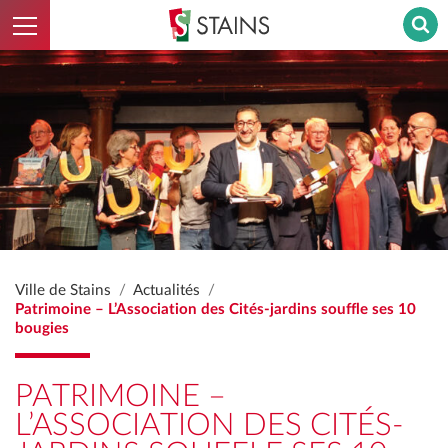
Ouvrir le menu
Stains - Retour à l'accueil
Ville de Stains
Actualités
Patrimoine – L’Association des Cités-jardins souffle ses 10
bougies
PATRIMOINE –
L’ASSOCIATION DES CITÉS-