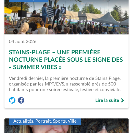
04 août 2026
STAINS-PLAGE – UNE PREMIÈRE
NOCTURNE PLACÉE SOUS LE SIGNE DES
« SUMMER VIBES »
Vendredi dernier, la première nocturne de Stains Plage,
organisée par les MPT/EVS, a rassemblé près de 500
habitants pour une soirée estivale, festive et conviviale.
Lire la suite
Partager l'article « Stains-Plage – Une première nocturne pl
Partager l'article « Stains-Plage – Une première nocturn
de « Stains-Plage 
Actualités, Portrait, Sports, Ville