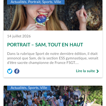
Actualités, Portrait, Sports, Ville
14 juillet 2026
PORTRAIT – SAM, TOUT EN HAUT
Dans la rubrique Sport de notre dernière édition, il était
annoncé que Sam, de la section ESS gymnastique, venait
d’être sacrée championne de France FSGT.…
Lire la suite
Partager l'article « Portrait &#8211; Sam, tout en haut » sur
Partager l'article « Portrait &#8211; Sam, tout en haut 
de « Portrait &#82
Actualités, Sports, Ville