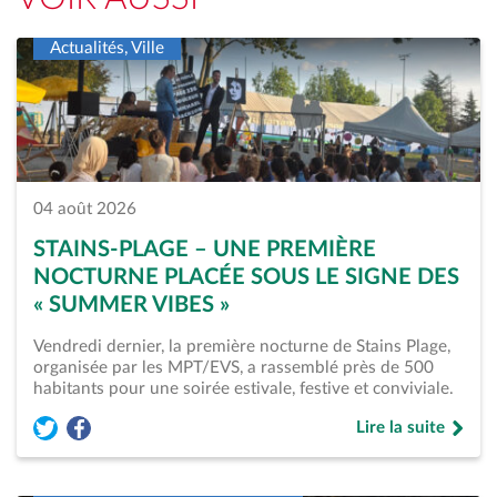
Actualités, Ville
04 août 2026
STAINS-PLAGE – UNE PREMIÈRE
NOCTURNE PLACÉE SOUS LE SIGNE DES
« SUMMER VIBES »
Vendredi dernier, la première nocturne de Stains Plage,
organisée par les MPT/EVS, a rassemblé près de 500
habitants pour une soirée estivale, festive et conviviale.
Lire la suite
Partager l'article « Stains-Plage – Une première nocturne pl
Partager l'article « Stains-Plage – Une première nocturn
de « Stains-Plage 