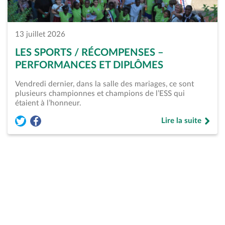
13 juillet 2026
LES SPORTS / RÉCOMPENSES –
PERFORMANCES ET DIPLÔMES
Vendredi dernier, dans la salle des mariages, ce sont
plusieurs championnes et champions de l’ESS qui
étaient à l’honneur.
Lire la suite
Partager l'article « Les Sports / Récompenses &#8211; Perfo
Partager l'article « Les Sports / Récompenses &#8211; 
de « Les Sports /