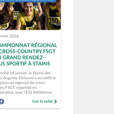
anvier 2026
AMPIONNAT RÉGIONAL
 CROSS-COUNTRY FSGT
N GRAND RENDEZ-
S SPORTIF À STAINS
che 18 janvier, la Plaine des
s Auguste-Delaune a accueilli le
pionnat régional de cross-
ry FSGT, organisé en
boration avec l’ESS Athlétisme.
Lire la suite
re un nouvel onglet)
k (ouvre un nouvel onglet)
rtage à Stains » sur twitter (ouvre un nouvel onglet)
et partage à Stains » sur facebook (ouvre un nouvel onglet)
ger l'article « Championnat régional de cross-country FSGT : un g
Partager l'article « Championnat régional de cross-country FSGT :
ghe et partage à Stains »
de « Championnat régional de cross-country FS