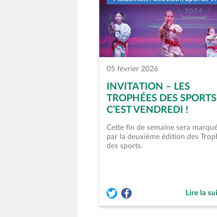
05 février 2026
INVITATION – LES
TROPHÉES DES SPORTS
C’EST VENDREDI !
Cette fin de semaine sera marqu
par la deuxième édition des Tro
des sports.
Lire la su
Partager l'article « Invitation &
Partager l'article « Invitati
de « Invi