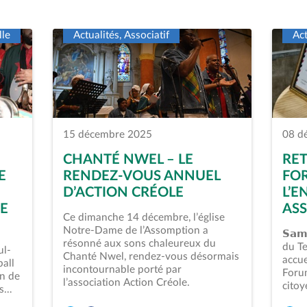
lle
Actualités, Associatif
Act
15 décembre 2025
08 d
CHANTÉ NWEL – LE
RET
E
RENDEZ-VOUS ANNUEL
FO
D’ACTION CRÉOLE
L’
CE
ASS
Ce dimanche 14 décembre, l’église
Notre-Dame de l’Assomption a
𝗦𝗮𝗺
résonné aux sons chaleureux du
du Te
ul-
Chanté Nwel, rendez-vous désormais
accue
ball
incontournable porté par
Forum
on de
l’association Action Créole.
cito
es…