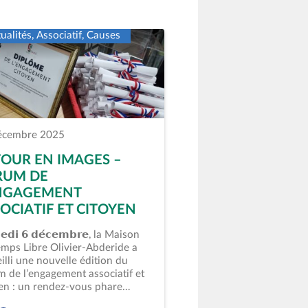
ualités, Associatif, Causes
écembre 2025
OUR EN IMAGES –
RUM DE
ENGAGEMENT
OCIATIF ET CITOYEN
𝗲𝗱𝗶 𝟲 𝗱𝗲́𝗰𝗲𝗺𝗯𝗿𝗲, la Maison
mps Libre Olivier-Abderide a
illi une nouvelle édition du
 de l’engagement associatif et
yen : un rendez-vous phare…