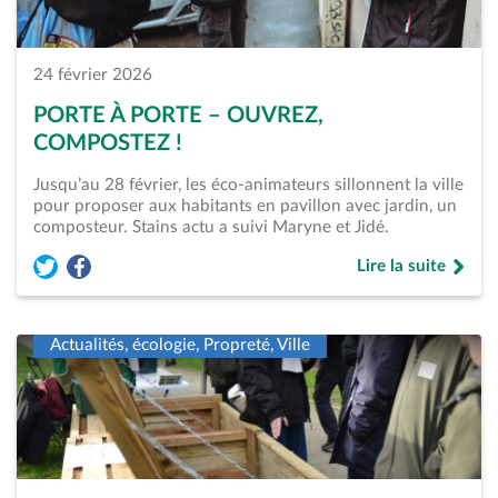
24 février 2026
PORTE À PORTE – OUVREZ,
COMPOSTEZ !
Jusqu’au 28 février, les éco-animateurs sillonnent la ville
pour proposer aux habitants en pavillon avec jardin, un
composteur. Stains actu a suivi Maryne et Jidé.
Lire la suite
Partager l'article « Porte à porte &#8211; Ouvrez, compostez
Partager l'article « Porte à porte &#8211; Ouvrez, comp
de « Porte à port
Actualités, écologie, Propreté, Ville