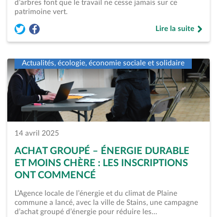
d’arbres font que le travail ne cesse jamais sur ce
patrimoine vert.
Lire la suite
Partager l'article « Cadre de vie &#8211; Stains, ville d’arbr
Partager l'article « Cadre de vie &#8211; Stains, ville d
de « Cadre de vie &
Actualités, écologie, économie sociale et solidaire
14 avril 2025
ACHAT GROUPÉ – ÉNERGIE DURABLE
ET MOINS CHÈRE : LES INSCRIPTIONS
ONT COMMENCÉ
L’Agence locale de l’énergie et du climat de Plaine
commune a lancé, avec la ville de Stains, une campagne
d’achat groupé d’énergie pour réduire les…