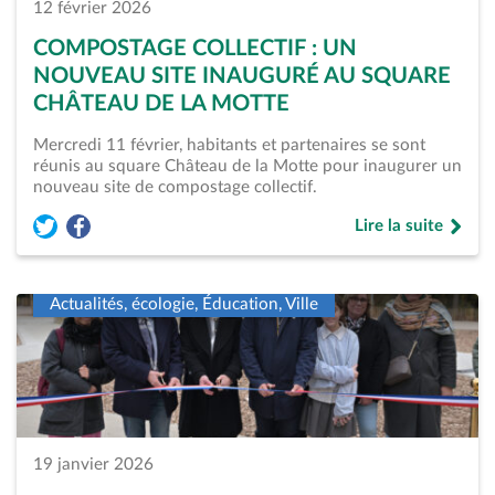
12 février 2026
COMPOSTAGE COLLECTIF : UN
NOUVEAU SITE INAUGURÉ AU SQUARE
CHÂTEAU DE LA MOTTE
Mercredi 11 février, habitants et partenaires se sont
réunis au square Château de la Motte pour inaugurer un
nouveau site de compostage collectif.
Lire la suite
Partager l'article « Compostage collectif : un nouveau site 
Partager l'article « Compostage collectif : un nouveau 
de « Compostage co
Actualités, écologie, Éducation, Ville
19 janvier 2026