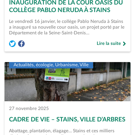
INAUGURATION DE LA COUR OASIS DU
COLLÈGE PABLO NERUDA À STAINS
Le vendredi 16 janvier, le collège Pablo Neruda à Stains
a inauguré sa nouvelle cour oasis, un projet porté par le
Département de la Seine-Saint-Denis…
Lire la suite
Partager l'article « Inauguration de la cour oasis du collège
Partager l'article « Inauguration de la cour oasis du col
de « Inauguration 
Actualités, écologie, Urbanisme, Ville
27 novembre 2025
CADRE DE VIE – STAINS, VILLE D’ARBRES
Abattage, plantation, élagage… Stains et ces milliers