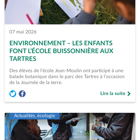
07 mai 2026
ENVIRONNEMENT – LES ENFANTS
FONT L’ÉCOLE BUISSONNIÈRE AUX
TARTRES
Des élèves de l’école Jean-Moulin ont participé à une
balade botanique dans le parc des Tartres à l’occasion
de la Journée de la terre.
Lire la suite
Partager l'article « Environnement &#8211; Les enfants font 
Partager l'article « Environnement &#8211; Les enfants f
de « Environnement
Actualités, écologie